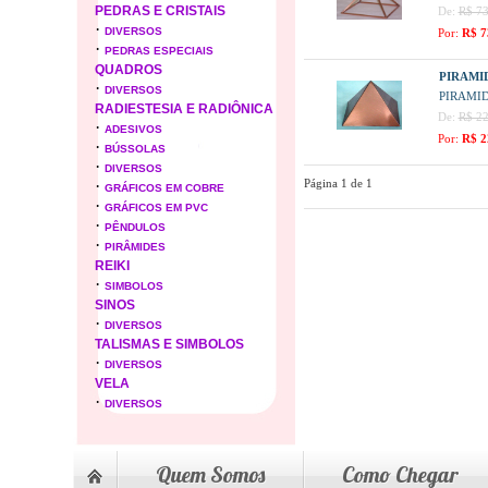
PEDRAS E CRISTAIS
De:
R$ 73
·
DIVERSOS
Por:
R$ 7
·
PEDRAS ESPECIAIS
QUADROS
PIRAMID
·
DIVERSOS
PIRAMID
RADIESTESIA E RADIÔNICA
De:
R$ 22
·
ADESIVOS
Por:
R$ 2
·
BÚSSOLAS
·
DIVERSOS
·
Página 1 de 1
GRÁFICOS EM COBRE
·
GRÁFICOS EM PVC
·
PÊNDULOS
·
PIRÂMIDES
REIKI
·
SIMBOLOS
SINOS
·
DIVERSOS
TALISMAS E SIMBOLOS
·
DIVERSOS
VELA
·
DIVERSOS
Quem Somos
Como Chegar