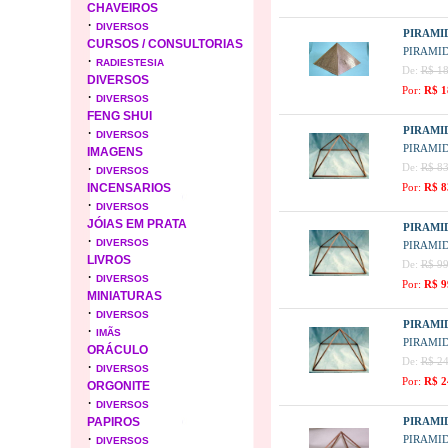
CHAVEIROS
·
DIVERSOS
PIRAMI
CURSOS / CONSULTORIAS
PIRAMI
·
RADIESTESIA
De:
R$ 18
DIVERSOS
Por:
R$ 1
·
DIVERSOS
FENG SHUI
·
PIRAMI
DIVERSOS
PIRAMID
IMAGENS
·
De:
R$ 83
DIVERSOS
INCENSARIOS
Por:
R$ 8
·
DIVERSOS
JÓIAS EM PRATA
PIRAMI
·
DIVERSOS
PIRAMID
LIVROS
De:
R$ 99
·
DIVERSOS
Por:
R$ 9
MINIATURAS
·
DIVERSOS
PIRAMI
·
IMÃS
PIRAMID
ORÁCULO
De:
R$ 24
·
DIVERSOS
Por:
R$ 2
ORGONITE
·
DIVERSOS
PAPIROS
PIRAMID
·
PIRAMID
DIVERSOS