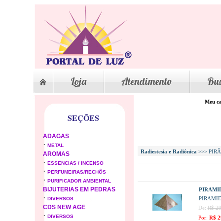
Loja
Atendimento
Bu
Meu ca
SEÇÕES
ADAGAS
·
METAL
Radiestesia e Radiônica
>>> PIR
AROMAS
·
ESSENCIAS / INCENSO
·
PERFUMEIRAS/RECHÔS
·
PURIFICADOR AMBIENTAL
BIJUTERIAS EM PEDRAS
PIRAMI
·
PIRAMI
DIVERSOS
CDS NEW AGE
De:
R$ 29
·
DIVERSOS
Por:
R$ 2