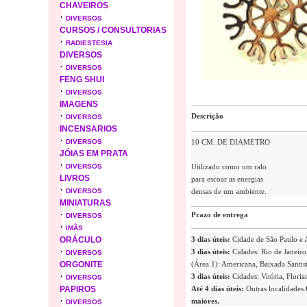
CHAVEIROS
·
DIVERSOS
CURSOS / CONSULTORIAS
·
RADIESTESIA
DIVERSOS
·
DIVERSOS
FENG SHUI
·
DIVERSOS
IMAGENS
·
Descrição
DIVERSOS
INCENSARIOS
·
DIVERSOS
10 CM. DE DIAMETRO
JÓIAS EM PRATA
·
DIVERSOS
Utilizado como um ralo
LIVROS
para escoar as energias
·
DIVERSOS
densas de um ambiente.
MINIATURAS
·
Prazo de entrega
DIVERSOS
·
IMÃS
ORÁCULO
3 dias úteis:
Cidade de São Paulo e
·
3 dias úteis:
Cidades: Rio de Janeiro,
DIVERSOS
ORGONITE
(Área 1): Americana, Baixada Santist
·
3 dias úteis:
Cidades: Vitória, Flori
DIVERSOS
PAPIROS
Até 4 dias úteis:
Outras localidades.
·
maiores.
DIVERSOS