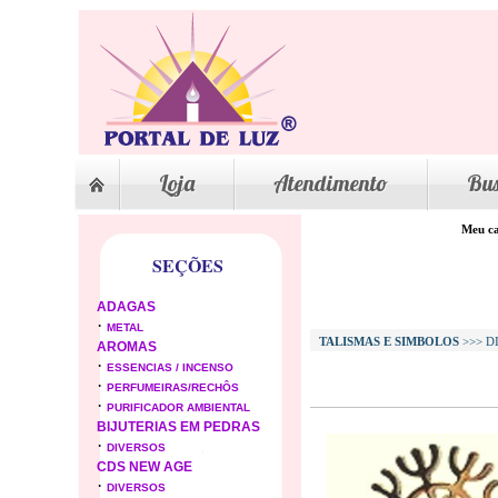
Loja
Atendimento
Bu
Meu ca
SEÇÕES
ADAGAS
·
METAL
TALISMAS E SIMBOLOS
>>> D
AROMAS
·
ESSENCIAS / INCENSO
·
PERFUMEIRAS/RECHÔS
·
PURIFICADOR AMBIENTAL
BIJUTERIAS EM PEDRAS
·
DIVERSOS
CDS NEW AGE
·
DIVERSOS