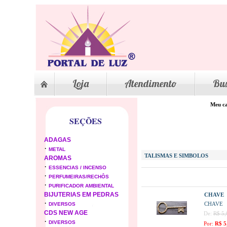
Loja
Atendimento
Bu
Meu ca
SEÇÕES
ADAGAS
·
METAL
TALISMAS E SIMBOLOS
AROMAS
·
ESSENCIAS / INCENSO
·
PERFUMEIRAS/RECHÔS
·
PURIFICADOR AMBIENTAL
BIJUTERIAS EM PEDRAS
CHAVE
·
CHAVE
DIVERSOS
CDS NEW AGE
De:
R$ 5,
·
DIVERSOS
Por:
R$ 5