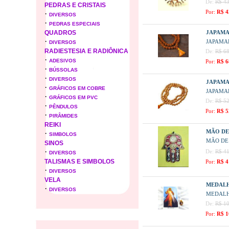
De:
R$ 43
PEDRAS E CRISTAIS
Por:
R$ 4
·
DIVERSOS
·
PEDRAS ESPECIAIS
QUADROS
JAPAMA
·
JAPAMAL
DIVERSOS
RADIESTESIA E RADIÔNICA
De:
R$ 68
·
ADESIVOS
Por:
R$ 6
·
BÚSSOLAS
·
DIVERSOS
JAPAMA
·
GRÁFICOS EM COBRE
JAPAMA
·
GRÁFICOS EM PVC
De:
R$ 52
·
PÊNDULOS
Por:
R$ 5
·
PIRÂMIDES
REIKI
MÃO DE
·
SIMBOLOS
MÃO DE
SINOS
·
De:
R$ 41
DIVERSOS
TALISMAS E SIMBOLOS
Por:
R$ 4
·
DIVERSOS
VELA
MEDALHA
·
DIVERSOS
MEDALH
De:
R$ 10
Por:
R$ 1