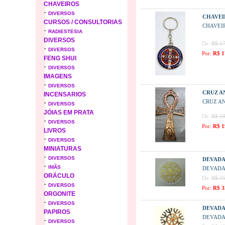
CHAVEIROS
·
DIVERSOS
CHAVEI
CURSOS / CONSULTORIAS
CHAVEI
·
RADIESTESIA
DIVERSOS
De:
R$ 17
·
DIVERSOS
Por:
R$ 1
FENG SHUI
·
DIVERSOS
IMAGENS
·
DIVERSOS
CRUZ A
INCENSARIOS
·
CRUZ A
DIVERSOS
JÓIAS EM PRATA
De:
R$ 19
·
DIVERSOS
Por:
R$ 1
LIVROS
·
DIVERSOS
MINIATURAS
·
DIVERSOS
DEVADA
·
IMÃS
DEVADA
ORÁCULO
De:
R$ 35
·
DIVERSOS
Por:
R$ 3
ORGONITE
·
DIVERSOS
DEVADA
PAPIROS
DEVADA
·
DIVERSOS