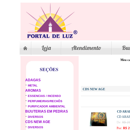
Loja
Atendimento
Bu
Meu ca
SEÇÕES
ADAGAS
·
METAL
CDS NEW AGE
AROMAS
·
ESSENCIAS / INCENSO
·
PERFUMEIRAS/RECHÔS
·
PURIFICADOR AMBIENTAL
BIJUTERIAS EM PEDRAS
CD ARA
·
CD ARA
DIVERSOS
CDS NEW AGE
De:
R$ 20
·
DIVERSOS
Por:
R$ 2