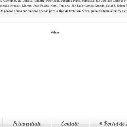
a, Campinas, Itu, Jundiaí, Limeira, Piracicaba, Ribeirão Preto, Sorocaba, São José dos Campos e 
anópolis, Aracaju, Maceió, João Pessoa, Natal, Teresina, São Luís, Campo Grande, Cuiabá, Belém
Os prazos acima são válidos apenas para o tipo de frete via Sedex, para os demais fretes, os 
Voltar
Privacidade
Contato
® Portal de