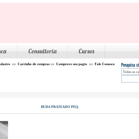
sca
Consultoria
Cursos
dastro
:::
Carrinho de compras
:::
Comprove seu pagto
:::
Fale Conosco
BUDA PRATEADO PEQ.