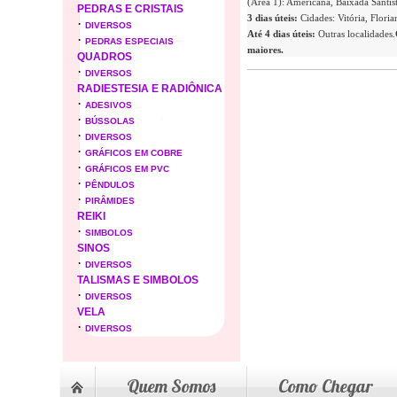
(Área 1): Americana, Baixada Santist
PEDRAS E CRISTAIS
3 dias úteis:
Cidades: Vitória, Flori
·
DIVERSOS
Até 4 dias úteis:
Outras localidades.
·
PEDRAS ESPECIAIS
maiores.
QUADROS
·
DIVERSOS
RADIESTESIA E RADIÔNICA
·
ADESIVOS
·
BÚSSOLAS
·
DIVERSOS
·
GRÁFICOS EM COBRE
·
GRÁFICOS EM PVC
·
PÊNDULOS
·
PIRÂMIDES
REIKI
·
SIMBOLOS
SINOS
·
DIVERSOS
TALISMAS E SIMBOLOS
·
DIVERSOS
VELA
·
DIVERSOS
Quem Somos
Como Chegar